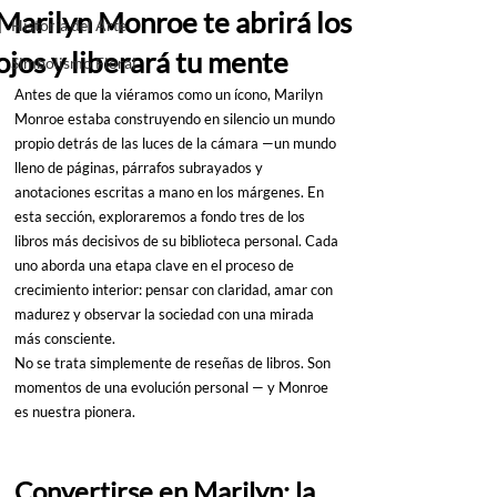
Marilyn Monroe te abrirá los
Historia del Arte
ojos y liberará tu mente
Simbolismo Floral
Antes de que la viéramos como un ícono, Marilyn 
Monroe estaba construyendo en silencio un mundo 
propio detrás de las luces de la cámara —un mundo 
lleno de páginas, párrafos subrayados y 
anotaciones escritas a mano en los márgenes. En 
esta sección, exploraremos a fondo tres de los 
libros más decisivos de su biblioteca personal. Cada 
uno aborda una etapa clave en el proceso de 
crecimiento interior: pensar con claridad, amar con 
madurez y observar la sociedad con una mirada 
más consciente.
No se trata simplemente de reseñas de libros. Son 
momentos de una evolución personal — y Monroe 
es nuestra pionera.
Convertirse en Marilyn: la 