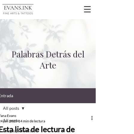
Palabras Detrás del
Arte
Entrada
All posts
Yana Evans
All posts
24 jun 2025
14 min de lectura
Esta lista de lectura de
Lenguaje del Color