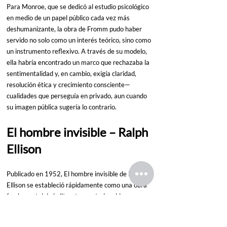
Para Monroe, que se dedicó al estudio psicológico 
en medio de un papel público cada vez más 
deshumanizante, la obra de Fromm pudo haber 
servido no solo como un interés teórico, sino como 
un instrumento reflexivo. A través de su modelo, 
ella habría encontrado un marco que rechazaba la 
sentimentalidad y, en cambio, exigía claridad, 
resolución ética y crecimiento consciente—
cualidades que perseguía en privado, aun cuando 
su imagen pública sugería lo contrario.
El hombre invisible
 – Ralph 
Ellison
Publicado en 1952, El hombre invisible de Ralph 
Ellison se estableció rápidamente como una obra 
fundamental de la literatura estadounidense. 
Ambientada en la primera mitad del siglo XX, 
particularmente durante los periodos de 