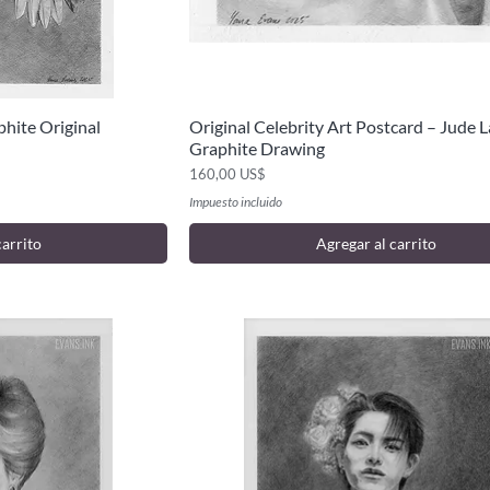
phite Original
Original Celebrity Art Postcard – Jude 
ida
Vista rápida
Graphite Drawing
Precio
160,00 US$
Impuesto incluido
carrito
Agregar al carrito