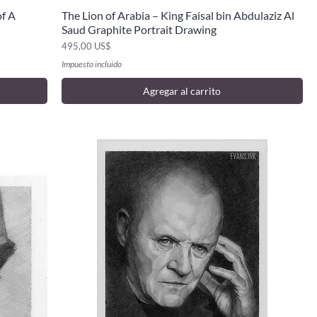
of A
The Lion of Arabia – King Faisal bin Abdulaziz Al
Vista rápida
Saud Graphite Portrait Drawing
Precio
495,00 US$
Impuesto incluido
Agregar al carrito