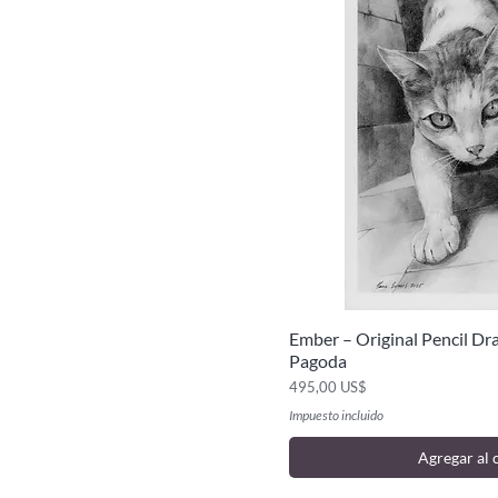
Ember – Original Pencil Dr
Vista ráp
Pagoda
Precio
495,00 US$
Impuesto incluido
Agregar al 