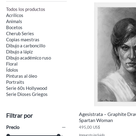
Todos los productos
Acrílicos
Animals
Bocetos
Cherub Series
Copias maestras
Dibujo a carboncillo
Dibujo a lápiz
Dibujo académico ruso
Floral
Ídolos
Pinturas al óleo
Portraits
Serie 60s Hollywood
Serie Dioses Griegos
Agesistrata – Graphite Draw
Vista ráp
Filtrar por
Spartan Woman
Precio
Precio
495,00 US$
Impuesto incluido