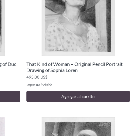
g of Duc
That Kind of Woman – Original Pencil Portrait
Vista rápida
Drawing of Sophia Loren
Precio
495,00 US$
Impuesto incluido
Agregar al carrito