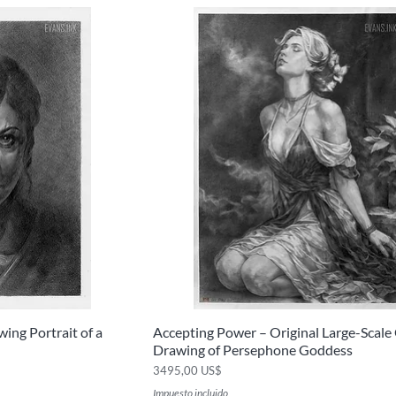
ing Portrait of a
Accepting Power – Original Large-Scale
ida
Vista rápida
Drawing of Persephone Goddess
Precio
3495,00 US$
Impuesto incluido