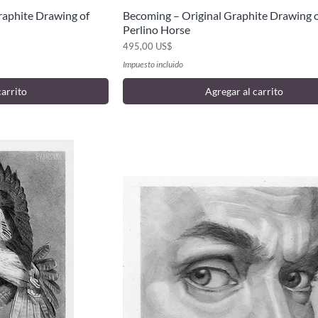
raphite Drawing of
Becoming – Original Graphite Drawing 
ida
Vista rápida
Perlino Horse
Precio
495,00 US$
Impuesto incluido
carrito
Agregar al carrito