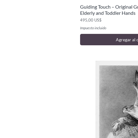
Serie Dioses Griegos
Guiding Touch – Original G
Vista ráp
Ídolos
Elderly and Toddler Hands
Copias maestras
Precio
495,00 US$
Dibujo académico ruso
Impuesto incluido
Agregar al 