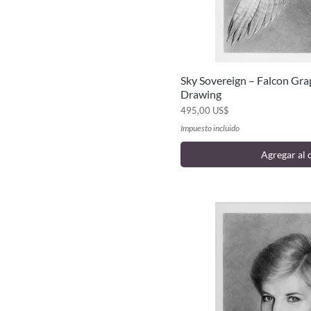
Sky Sovereign – Falcon Gra
Vista ráp
Drawing
Precio
495,00 US$
Impuesto incluido
Agregar al 