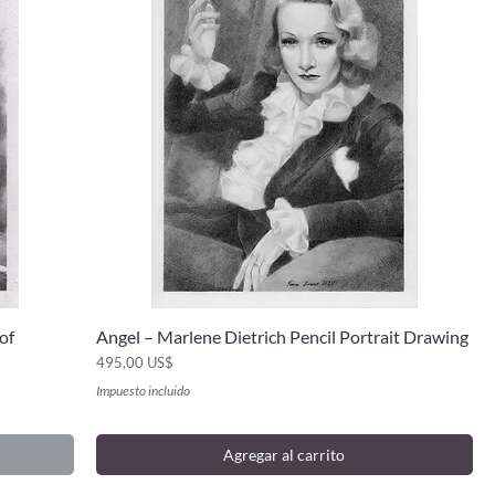
of
Angel – Marlene Dietrich Pencil Portrait Drawing
Vista rápida
Precio
495,00 US$
Impuesto incluido
Agregar al carrito