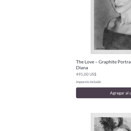
The Love – Graphite Portra
Vista ráp
Diana
Precio
495,00 US$
Impuesto incluido
Agregar al 