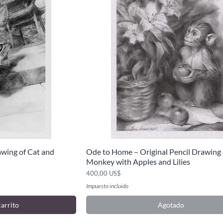
awing of Cat and
Ode to Home – Original Pencil Drawing 
ida
Vista rápida
Monkey with Apples and Lilies
Precio
400,00 US$
Impuesto incluido
carrito
Agotado