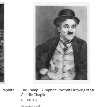
 Graphite
The Tramp – Graphite Portrait Drawing of Sir
Vista rápida
Charlie Chaplin
Precio
495,00 US$
Impuesto incluido