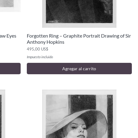
Law Eyes
Forgotten Ring – Graphite Portrait Drawing of Sir
Vista rápida
Anthony Hopkins
Precio
495,00 US$
Impuesto incluido
Agregar al carrito