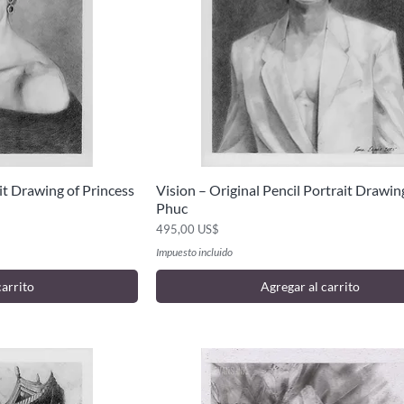
it Drawing of Princess
Vision – Original Pencil Portrait Drawin
ida
Vista rápida
Phuc
Precio
495,00 US$
Impuesto incluido
carrito
Agregar al carrito