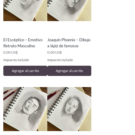
El Escéptico – Emotivo
Joaquin Phoenix – Dibujo
Retrato Masculino
a lápiz de famosos
Precio
Precio
0,00 US$
0,00 US$
Impuesto incluido
Impuesto incluido
Agregar al carrito
Agregar al carrito