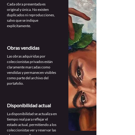
Cada obra presentada es
original y única. No existen
duplicados ni reproducciones,
salvo que se indique
explícitamente.
Obras vendidas
Las obras adquiridas por
coleccionistas privados están
claramente marcadas como
vendidas y permanecen visibles
como parte del archivo del
portafolio.
Disponibilidad actual
La disponibilidad se actualiza en
tiempo real para reflejar el
estado actual, permitiendo a los
coleccionistas ver y reservar las