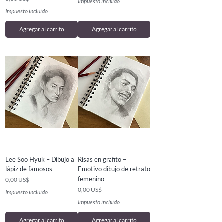
Impuesto incluido
Impuesto incluido
Agregar al carrito
Agregar al carrito
Lee Soo Hyuk – Dibujo a
Risas en grafito –
lápiz de famosos
Emotivo dibujo de retrato
femenino
Precio
0,00 US$
Precio
0,00 US$
Impuesto incluido
Impuesto incluido
Agregar al carrito
Agregar al carrito