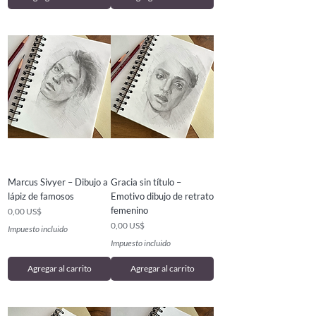
Marcus Sivyer – Dibujo a
Gracia sin título –
lápiz de famosos
Emotivo dibujo de retrato
femenino
Precio
0,00 US$
Precio
0,00 US$
Impuesto incluido
Impuesto incluido
Agregar al carrito
Agregar al carrito