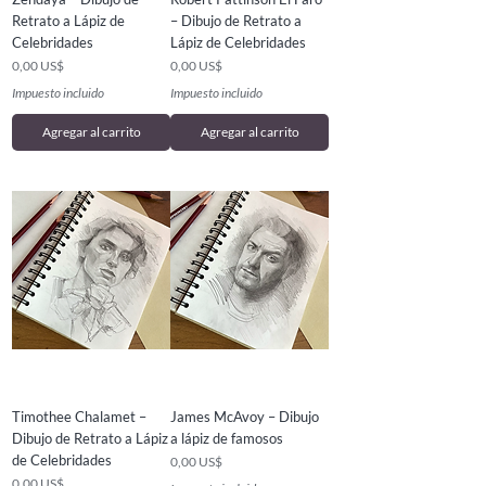
Retrato a Lápiz de
– Dibujo de Retrato a
Celebridades
Lápiz de Celebridades
Precio
Precio
0,00 US$
0,00 US$
Impuesto incluido
Impuesto incluido
Agregar al carrito
Agregar al carrito
Timothee Chalamet –
James McAvoy – Dibujo
Dibujo de Retrato a Lápiz
a lápiz de famosos
de Celebridades
Precio
0,00 US$
Precio
0,00 US$