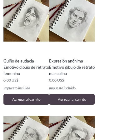
Guiño de audacia –
Expresión anónima –
Emotivo dibujo de retrato
Emotivo dibujo de retrato
femenino
masculino
Precio
Precio
0,00 US$
0,00 US$
Impuesto incluido
Impuesto incluido
Agregar al carrito
Agregar al carrito