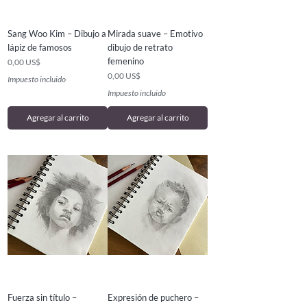
Sang Woo Kim – Dibujo a
Mirada suave – Emotivo
lápiz de famosos
dibujo de retrato
femenino
Precio
0,00 US$
Precio
0,00 US$
Impuesto incluido
Impuesto incluido
Agregar al carrito
Agregar al carrito
Fuerza sin título –
Expresión de puchero –