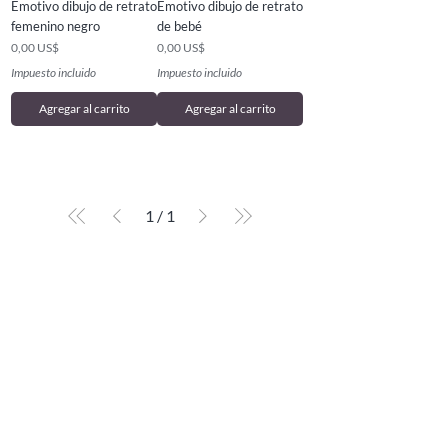
Emotivo dibujo de retrato
Emotivo dibujo de retrato
femenino negro
de bebé
Precio
Precio
0,00 US$
0,00 US$
Impuesto incluido
Impuesto incluido
Agregar al carrito
Agregar al carrito
1
/
1