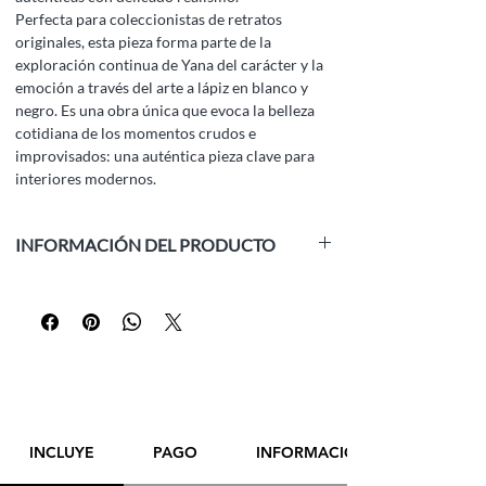
Perfecta para coleccionistas de retratos
originales, esta pieza forma parte de la
exploración continua de Yana del carácter y la
emoción a través del arte a lápiz en blanco y
negro. Es una obra única que evoca la belleza
cotidiana de los momentos crudos e
improvisados: una auténtica pieza clave para
interiores modernos.
INFORMACIÓN DEL PRODUCTO
Medio:
papel blanco, lápiz de grafito
Tamaño:
14,8 x 21,0 cm (5,8 x 8,3 pulgadas)
Año:
2024
Enmarcado:
No
Artista:
Yana Evans
¡POR FAVOR,
CONTACTE DIRECTAMENTE
AL ARTISTA
PARA REALIZAR UNA COMPRA!
INCLUYE
PAGO
INFORMACIÓN DE ENVÍO
¡GRACIAS!