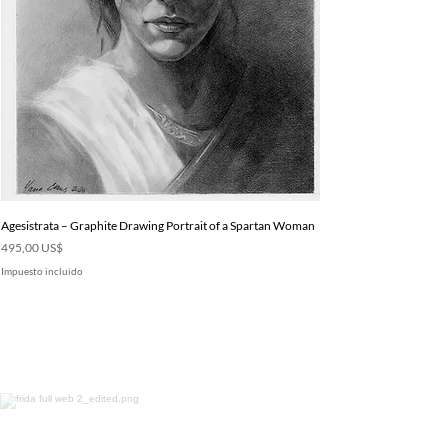
Agesistrata – Graphite Drawing Portrait of a Spartan Woman
Precio
495,00 US$
Impuesto incluido