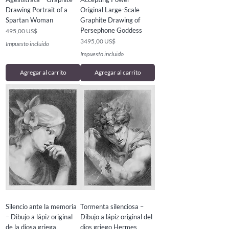
Drawing Portrait of a
Original Large-Scale
Spartan Woman
Graphite Drawing of
Persephone Goddess
Precio
495,00 US$
Precio
3495,00 US$
Impuesto incluido
Impuesto incluido
Agregar al carrito
Agregar al carrito
Silencio ante la memoria
Tormenta silenciosa –
– Dibujo a lápiz original
Dibujo a lápiz original del
de la diosa griega
dios griego Hermes