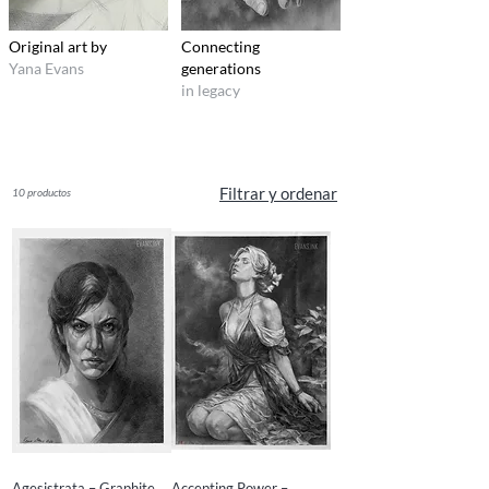
Original art by
Connecting
Yana Evans
generations
in legacy
Filtrar y ordenar
10 productos
Agesistrata – Graphite
Accepting Power –