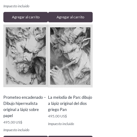
Impuesto incluido
Agregar al carrito
Agregar al carrito
Prometeo encadenado –
La melodía de Pan: dibujo
Dibujo hiperrealista
a lápiz original del dios
original a lápiz sobre
griego Pan
papel
Precio
495,00 US$
Precio
495,00 US$
Impuesto incluido
Impuesto incluido