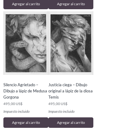
Agregar al carrito
Agregar al carrito
Silencio Agrietado –
Justicia ciega – Dibujo
Dibujo a lápiz de Medusa
original a lápiz de la diosa
Gorgona
Temis
Precio
Precio
495,00 US$
495,00 US$
Impuesto incluido
Impuesto incluido
Agregar al carrito
Agregar al carrito