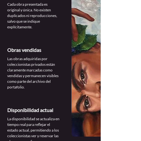
Cada obra presentada es
original y única. No existen
duplicados ni reproducciones,
salvo que se indique
explícitamente.
Obras vendidas
Las obras adquiridas por
coleccionistas privados están
claramente marcadas como
vendidas y permanecen visibles
como parte del archivo del
portafolio.
Disponibilidad actual
La disponibilidad se actualiza en
tiempo real para reflejar el
estado actual, permitiendo a los
coleccionistas ver y reservar las