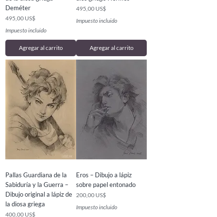
Deméter
Precio
495,00 US$
Precio
495,00 US$
Impuesto incluido
Impuesto incluido
Agregar al carrito
Agregar al carrito
Pallas Guardiana de la
Eros – Dibujo a lápiz
Sabiduría y la Guerra –
sobre papel entonado
Dibujo original a lápiz de
Precio
200,00 US$
la diosa griega
Impuesto incluido
Precio
400,00 US$