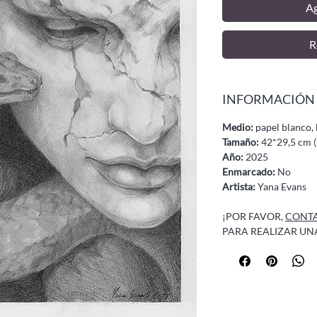
Ag
R
INFORMACIÓN
Medio:
papel blanco, l
Tamaño:
42*29,5 cm (
Año:
2025
Enmarcado:
No
Artista:
Yana Evans
¡POR FAVOR,
CONTA
PARA REALIZAR UN