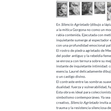
En
Silencio Agrietado
(dibujo a láp
a la mítica Gorgona no como un mon
rabia contenida. Ejecutada con metic
inquietante sumerge al espectador 
con una profundidad emocional pal
El rostro de piedra agrietado de Me
del poder antiguo y la rebeldía fem
se enrosca con ternura sobre su meji
instante de inquietante intimidad: c
esencia. Laurel delicadamente dibuj
o un castigo divino.
El contraste entre las sombras suave
dualidad: fuerza y vulnerabilidad, fu
Esta obra es ideal para coleccionist
simbolismo contemporáneo. Ya sea e
creativo,
Silencio Agrietado
invita a
trauma y la resistencia silenciosa d