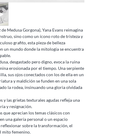
iz de Medusa Gorgona), Yana Evans reimagina
struo, sino como un ícono roto de tristeza y
uloso grafito, esta pieza de belleza
en un mundo donde la mitología se encuentra
pable.
dusa, desgastado pero digno, evoca la ruina
enina erosionada por el tiempo. Una serpiente
lla, sus ojos conectados con los de ella en un
riatura y maldición se funden en una sola
ado la rodea, insinuando una gloria olvidada
s y las grietas texturales agudas refleja una
ria y resignación.
as que aprecian los temas clásicos con
n una galería personal o un espacio
 reflexionar sobre la transformación, el
el mito femenino.