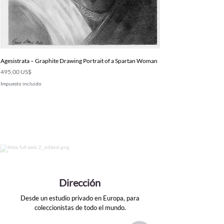
Agesistrata – Graphite Drawing Portrait of a Spartan Woman
Precio
495,00 US$
Impuesto incluido
Dirección
Desde un estudio privado en Europa, para
coleccionistas de todo el mundo.