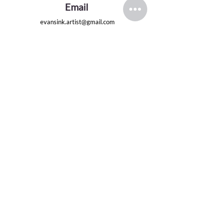
Email
evansink.artist@gmail.com
Seguir
CATEGORÍAS
PRINCIPALES
Serie Dioses Griegos
Serie de Hollywood-60
Dibujos de grafito
Pinturas al óleo