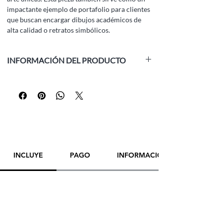
impactante ejemplo de portafolio para clientes
que buscan encargar dibujos académicos de
alta calidad o retratos simbólicos.
INFORMACIÓN DEL PRODUCTO
Medio:
papel blanco, lápiz de grafito
Tamaño:
42 x 29.5 cm (16.5 x 11.6 pulgadas)
Año:
2025
Enmarcado:
No
Artista:
Yana Evans
¡POR FAVOR,
CONTACTE DIRECTAMENTE
AL ARTISTA
PARA REALIZAR UNA COMPRA!
INCLUYE
PAGO
INFORMACIÓN DE ENVÍO
¡GRACIAS!