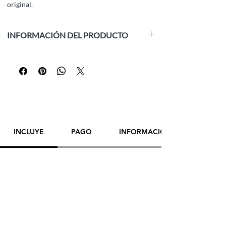
original.
INFORMACIÓN DEL PRODUCTO
Material:
Óleo sobre lienzo
Tamaño:
50 x 100 cm (19,7 x 39,4 pulgadas)
Grosor:
2 cm (0,7 pulgadas)
Año:
2024
Enmarcado:
No
Inspiración:
Estudios Larian, Baldur's Gate 3,
Nee Arts, Astarion
INCLUYE
PAGO
INFORMACIÓN DE ENVÍO
¡POR FAVOR,
CONTACTE DIRECTAMENTE
AL ARTISTA
PARA REALIZAR UNA COMPRA!
¡GRACIAS!