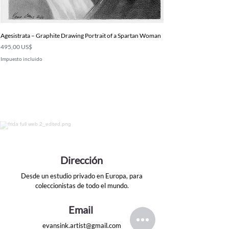
Agesistrata – Graphite Drawing Portrait of a Spartan Woman
Precio
495,00 US$
Impuesto incluido
Dirección
Desde un estudio privado en Europa, para
coleccionistas de todo el mundo.
Email
evansink.artist@gmail.com