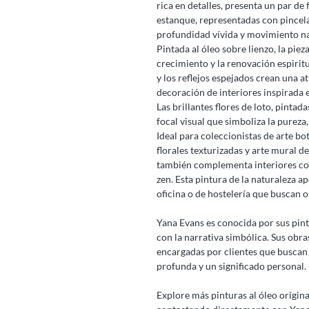
rica en detalles, presenta un par de
estanque, representadas con pincel
profundidad vívida y movimiento na
Pintada al óleo sobre lienzo, la piez
crecimiento y la renovación espiritu
y los reflejos espejados crean una a
decoración de interiores inspirada e
Las brillantes flores de loto, pinta
focal visual que simboliza la pureza, 
Ideal para coleccionistas de arte b
florales texturizadas y arte mural d
también complementa interiores con 
zen. Esta pintura de la naturaleza a
oficina o de hostelería que buscan ob
Yana Evans es conocida por sus pint
con la narrativa simbólica. Sus obr
encargadas por clientes que buscan
profunda y un significado personal.
Explore más pinturas al óleo origin