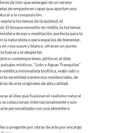
 flores de loto que emergen de un sereno
adas de empaste en capas que aportan una
tural a la composición.
a explora los temas de la quietud, el
al. El bosque envuelto en niebla, la luz tenue
tmósfera de paz y meditación, perfecta para la
n la naturaleza o para espacios de bienestar.
das en rosa suave y blanco, ofrecen un punto
la fuerza y el despertar.
otánico contemporáneo, pinturas al óleo
e paisajes místicos, "Loto y Aguas Tranquilas"
estética minimalista biofílica, wabi-sabi o
porta serenidad a entornos residenciales, de
ras de arte originales de alta calidad.
uras al óleo que fusionan el realismo natural
as se coleccionan internacionalmente y son
 arte personalizado con una atmósfera
ales o pregunte por obras de arte por encargo