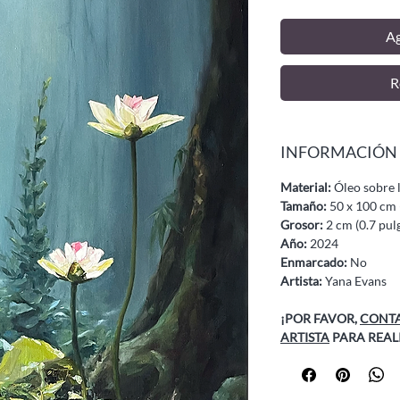
Ag
R
INFORMACIÓN
Material:
Óleo sobre 
Tamaño:
50 x 100 cm 
Grosor:
2 cm (0.7 pul
Año:
2024
Enmarcado:
No
Artista:
Yana Evans
¡POR FAVOR,
CONTA
ARTISTA
PARA REAL