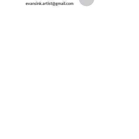
evansink.artist@gmail.com
Seguir
CATEGORÍAS
PRINCIPALES
Serie Dioses Griegos
Serie de Hollywood-60
Dibujos de grafito
Pinturas al óleo