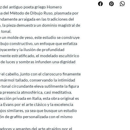
iz del antiguo poeta griego Homero
plina del Método de Dibujo Ruso, plasmada por
undamente arraigada en las tradiciones del
 la pieza demuestra un dominio magistral de
 tonal.
e un molde de yeso, este estudio se construye
dibujo constructivo, un enfoque que enfatiza
ubyacente y la ilusión de profundidad
amente estratificado, el modelado escultórico
ego de luces y sombras infunden una dignidad
y el cabello, junto con el claroscuro finamente
l mármol tallado, conservando la intimidad
 tonal circundante eleva sutilmente la figura
a presencia atmosférica, casi meditativa.
ción privada en Italia, esta obra original es
 Evans por el arte clásico y la excelencia
os similares, ya sea que busque un estudio
ón de grafito personalizada con el mismo
adores y amantes del arte atraídos por el