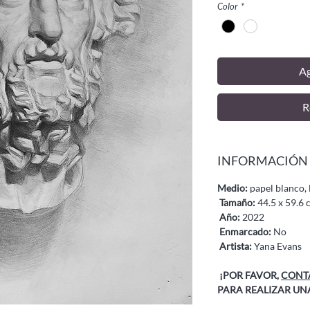
Color
*
Ag
R
INFORMACIÓN
Medio:
papel blanco, l
Tamaño:
44.5 x 59.6 
Año:
2022
Enmarcado:
No
Artista:
Yana Evans
¡POR FAVOR,
CONTA
PARA REALIZAR UN