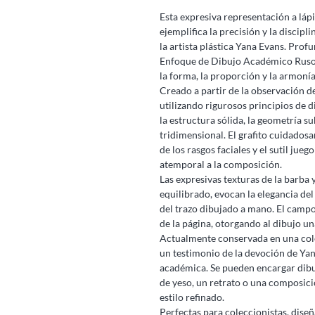
Esta expresiva representación a láp
ejemplifica la precisión y la disci
la artista plástica Yana Evans. Prof
Enfoque de Dibujo Académico Ruso,
la forma, la proporción y la armonía
Creado a partir de la observación d
utilizando rigurosos principios de 
la estructura sólida, la geometría s
tridimensional. El grafito cuidados
de los rasgos faciales y el sutil ju
atemporal a la composición.
Las expresivas texturas de la barba 
equilibrado, evocan la elegancia de
del trazo dibujado a mano. El campo
de la página, otorgando al dibujo un
Actualmente conservada en una colec
un testimonio de la devoción de Yana
académica. Se pueden encargar dibuj
de yeso, un retrato o una composici
estilo refinado.
Perfectas para coleccionistas, diseñ