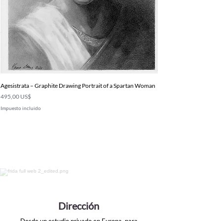
Agesistrata – Graphite Drawing Portrait of a Spartan Woman
Precio
495,00 US$
Impuesto incluido
Dirección
Desde un estudio privado en Europa, para