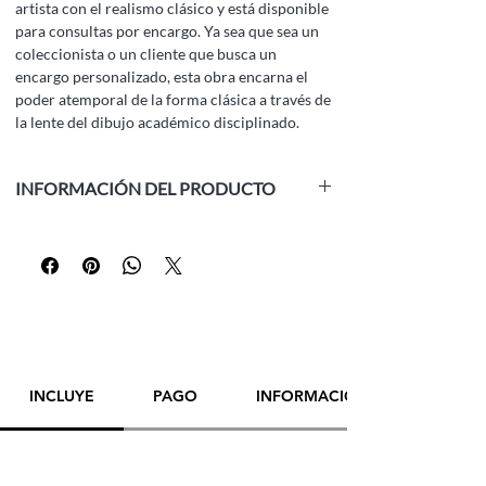
artista con el realismo clásico y está disponible
para consultas por encargo. Ya sea que sea un
coleccionista o un cliente que busca un
encargo personalizado, esta obra encarna el
poder atemporal de la forma clásica a través de
la lente del dibujo académico disciplinado.
INFORMACIÓN DEL PRODUCTO
Medio:
papel blanco, lápiz de grafito
Tamaño:
37.8 x 29 cm (14.8 x 11.4 pulgadas)
Año:
2022
Enmarcado:
No
Artista:
Yana Evans
¡POR FAVOR,
CONTACTE DIRECTAMENTE
AL ARTISTA
PARA REALIZAR UNA COMPRA!
INCLUYE
PAGO
INFORMACIÓN DE ENVÍO
¡GRACIAS!