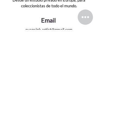
coleccionistas de todo el mundo.
Email
evansink.artist@gmail.com
Seguir
CATEGORÍAS
PRINCIPALES
Serie Dioses Griegos
Serie de Hollywood-60
Dibujos de grafito
Pinturas al óleo