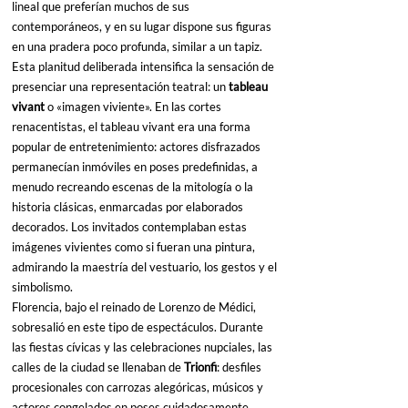
lineal que preferían muchos de sus 
contemporáneos, y en su lugar dispone sus figuras 
en una pradera poco profunda, similar a un tapiz. 
Esta planitud deliberada intensifica la sensación de 
presenciar una representación teatral: un 
tableau 
vivant
 o «imagen viviente». En las cortes 
renacentistas, el tableau vivant era una forma 
popular de entretenimiento: actores disfrazados 
permanecían inmóviles en poses predefinidas, a 
menudo recreando escenas de la mitología o la 
historia clásicas, enmarcadas por elaborados 
decorados. Los invitados contemplaban estas 
imágenes vivientes como si fueran una pintura, 
admirando la maestría del vestuario, los gestos y el 
simbolismo.
Florencia, bajo el reinado de Lorenzo de Médici, 
sobresalió en este tipo de espectáculos. Durante 
las fiestas cívicas y las celebraciones nupciales, las 
calles de la ciudad se llenaban de 
Trionfi
: desfiles 
procesionales con carrozas alegóricas, músicos y 
actores congelados en poses cuidadosamente 