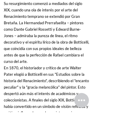
Su resurgimiento comenzó a mediados del siglo 
XIX, cuando una ola de interés por el arte del 
Renacimiento temprano se extendió por Gran 
Bretaña. La Hermandad Prerrafaelita – pintores 
como Dante Gabriel Rossetti y Edward Burne-
Jones – admiraba la pureza de línea, el ritmo 
decorativo y el espíritu lírico de la obra de Botticelli, 
que coincidía con sus propios ideales de belleza 
antes de que la perfección de Rafael cambiara el 
curso del arte.
En 1870, el historiador y crítico de arte Walter 
Pater elogió a Botticelli en sus "Estudios sobre la 
historia del Renacimiento", describiendo el "encanto 
peculiar" y la "gracia melancólica" del pintor. Esto 
despertó aún más el interés de académicos y 
coleccionistas. A finales del siglo XIX, Botticelli se 
había convertido en un símbolo de visión refinada y 
poética, influyendo no solo en pintores, sino 
también en poetas y diseñadores del Movimiento 
Estético.