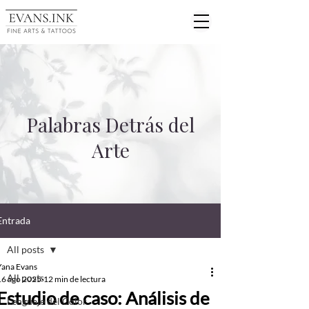
Palabras Detrás del
Arte
Entrada
All posts
Yana Evans
All posts
16 ago 2025
12 min de lectura
Estudio de caso: Análisis de
Lenguaje del Color