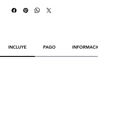
Medium:
white paper, graphite pencil
Size:
49.5 x 60.5 cm (19.5 x 23.8 inch)
Year:
2022
Framed:
No
Artist:
Yana Evans
INCLUYE
PAGO
INFORMACIÓN DE ENVÍO