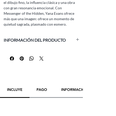
el dibujo fino, la influencia clásica y una obra
con gran resonancia emocional. Con
Messenger of the Hidden, Yana Evans ofrece
más que una imagen: ofrece un momento de
quietud sagrada, plasmado con esmero.
INFORMACIÓN DEL PRODUCTO
Técnica:
papel virado, lápiz de grafito, tiza
Tamaño:
20.8 x 29.5 cm (8.2 x 11.6 pulgadas)
Año:
2025
Enmarcado:
No
Artista:
Yana Evans
¡POR FAVOR,
CONTACTE DIRECTAMENTE
CON EL ARTISTA
PARA REALIZAR UNA
INCLUYE
PAGO
INFORMACIÓN DE ENVÍO
COMPRA! ¡GRACIAS!