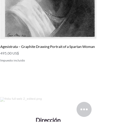
Agesistrata – Graphite Drawing Portrait of a Spartan Woman
Precio
495,00 US$
Impuesto incluido
Dirección
Desde un estudio privado en Europa, para
coleccionistas de todo el mundo.